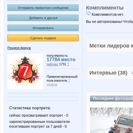
Комплименты
Отправить приватное сообщение
Комплиментов нет.
Добавить в друзья
Вы не авторизованы! Чтоб
Игнорировать
Сделать подарок
Метки лидеров
Peugeot-форум
популярность:
17784 место
рейтинг
1731
?
Интервью (38)
Привилегированный
пользователь
7
уровня
Последние
фотогра
Статистика портрета:
сейчас просматривают портрет - 0
зарегистрированные пользователи
посетившие портрет за 7 дней - 0