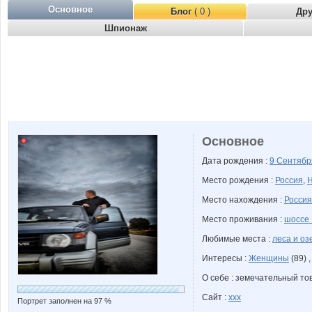
Основное
Блог
( 0 )
Др
Шпионаж
Основное
Дата рождения :
9 Сентяб
Место рождения :
Россия
,
Н
Место нахождения :
Россия
Место проживания :
шоссе 
Любимые места :
леса и оз
Интересы :
Женщины
(89) 
О себе : земечательный то
Сайт :
ххх
Портрет заполнен на 97 %